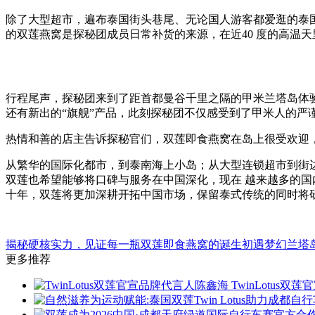
除了大型超市，遍布泰国街头巷尾、无论国人游客都爱逛的泰国
的双莲燕窝是探秘团成员日常补货的来源，在近40 度的高温
行程尾声，探秘团来到了距首都曼谷千里之隔的甲米兰塔岛体
还有新出的“旗舰”产品，此刻探秘团不仅感受到了甲米人的严
热情和善的店主告诉探秘官们，双莲即食燕窝在岛上很受欢迎
从繁华的国际化都市，到泰南海上小岛；从大型连锁超市到街边
双莲也希望能够将口碑与服务在中国深化，现在 越来越多的国
十年，双莲将更加深耕开拓中国市场，保留泰式传统的同时将
揭秘硬核实力，见证每一瓶双莲即食燕窝的诞生
初遇梦幻兰塔
更多推荐
TwinLotus