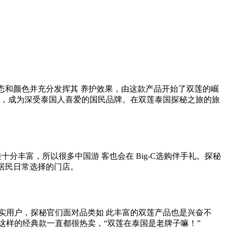
原生状态和颜色并充分发挥其 养护效果，由这款产品开始了双莲的崛
路，成为深受泰国人喜爱的国民品牌。在双莲泰国探秘之旅的旅
分丰富，所以很多中国游 客也会在 Big-C选购伴手礼。探秘
居民日常选择的门店。
实用户，探秘官们面对品类如 此丰富的双莲产品也是兴奋不
这样的经典款一直都很热卖，“双莲在泰国是老牌子嘛！”