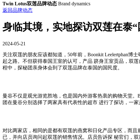
Twin Lotus双莲品牌动态
Brand dynamics
返回品牌动态
身临其境，实地探访双莲在泰“
2024-05-21
关注双莲的朋友应该都知道，50年前，Boonkit Leele
起之路。不但获得泰国王室的认可，产品 跻身王室贡品，双莲
程中，探秘团亲身体会到了双莲品牌在泰国的国民度。
曼谷不仅是观光游览胜地，也是国内外游客热衷的购物天堂。Bi
团在曼谷分别选择了两家具有代表性的超市 进行了探访，一家
对比两家店，相同的是都有双莲的燕窝和日化产品专区，而且前
已，并向店员询问起双莲的销售情况。店员告诉探 秘官们，双