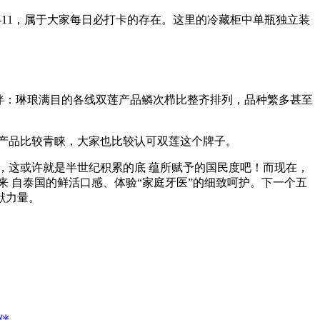
-11，属于大家每日必打卡的存在。这里的冷藏柜中单瓶独立装
伴：琳琅满目的各线双莲产品鳞次栉比整齐排列，品种繁多甚至
产品比较青睐，大家也比较认可双莲这个牌子。
，这或许就是半世纪积累的底 蕴所赋予的国民度吧！而现在，
 自泰国的鲜活口感、体验“家庭牙医”的细致呵护。下一个五
献力量。
伴