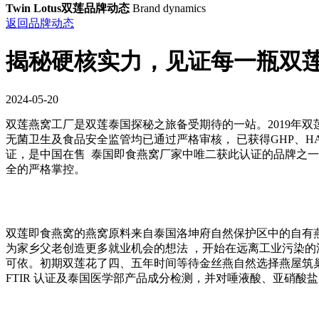
Twin Lotus双莲品牌动态
Brand dynamics
返回品牌动态
揭秘硬核实力，见证每一瓶双
2024-05-20
双莲燕窝工厂是双莲泰国探秘之旅备受期待的一站。2019年双
无菌卫生及食品安全监管均已通过严格审核， 已获得GHP、HA
证，是中国在售 泰国即食燕窝厂家中唯二获此认证的品牌之
全的严格掌控。
双莲即食燕窝的燕窝原料来自泰国洛坤府自然保护区中的自有燕屋。洛
为家乡父老创造更多就业机会的想法 ，开始在远离工业污染
可依。初期双莲花了四、五年时间等待金丝燕自然选择燕屋筑
FTIR 认证及泰国医学部产品成分检测，并对唾液酸、亚硝酸