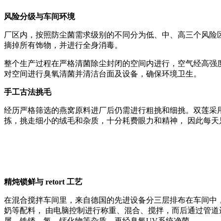
风险分级与车间环境
厂区内，按照防尘菌需求级别的不同分为低、中、高三个风险
摘掉所有饰物，并进行全身消毒。
整个生产过程在严格清菌除尘封闭的空间内进行，空气经高强度
对空间进行臭氧清菌并清洁台面及设备，确保环境卫生。
手工古法挑毛
经历严格筛选的燕窝原料进厂后仍需进行粗挑和细挑。双莲采
拣，挑走细小的绒毛和杂质，十分耗费眼力和精神， 因此每天
精炖锁鲜与 retort 工艺
在混合搅拌车间里，来自德国的先进设备分三层排布在车间中，
奶等配料， 由电脑控制进行称重、混合、搅拌，而后通过管道进入
属、铁锈、氯、钙化物等杂质，再经臭氧UV系统净菌。