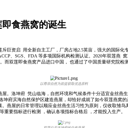
莲即食燕窝的诞生
莲斥巨资启 用全新自主工厂，厂房占地2.5英亩，强大的国际
CCP、SGS、FDA 等多项国际机构检测认证。2020年双莲
一。而双莲即食燕窝产品进口中国， 也通过了中国质量研究院检
以尊崇自然为前提获取优选原料
坤府 凭山临海，自然环境和气候条件十分适宜金丝燕生存，是有名的“
的洛坤府滨海自然保护区建造燕屋，却恰好成就了如今双莲燕窝的
巢。燕屋的日常管理以顺应金丝燕生活习性为原则，仅收取雏鸟
盐等重要指标进行检测 ，确认各项指标合格后 ，才能投入生产。
双莲位于洛坤府的自有燕屋