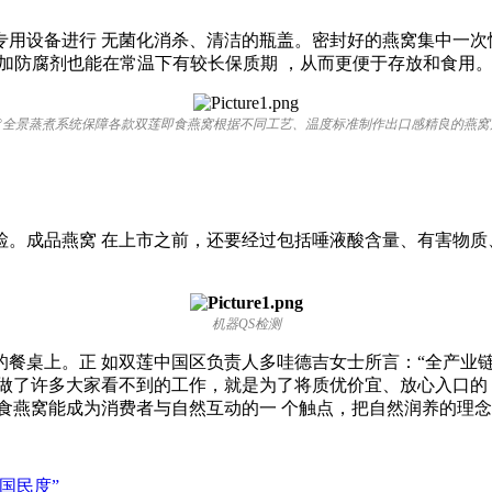
用设备进行 无菌化消杀、清洁的瓶盖。密封好的燕窝集中一次
窝不加防腐剂也能在常温下有较长保质期 ，从而更便于存放和食用
60°全景蒸煮系统保障各款双莲即食燕窝根据不同工艺、温度标准制作出口感精良的燕窝
检。成品燕窝 在上市之前，还要经过包括唾液酸含量、有害物质
机器QS检测
餐桌上。正 如双莲中国区负责人多哇德吉女士所言：“全产业
做了许多大家看不到的工作，就是为了将质优价宜、放心入口的
食燕窝能成为消费者与自然互动的一 个触点，把自然润养的理
国民度”