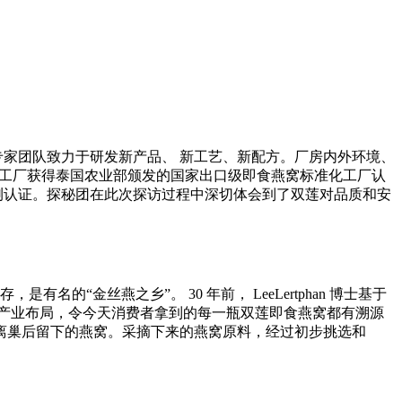
化专家团队致力于研发新产品、 新工艺、新配方。厂房内外环境、
燕 窝工厂获得泰国农业部颁发的国家出口级即食燕窝标准化工厂认
测认证。探秘团在此次探访过程中深切体会到了双莲对品质和安
金丝燕之乡”。 30 年前， LeeLertphan 博士基于
产业布局，令今天消费者拿到的每一瓶双莲即食燕窝都有溯源
离巢后留下的燕窝。采摘下来的燕窝原料，经过初步挑选和