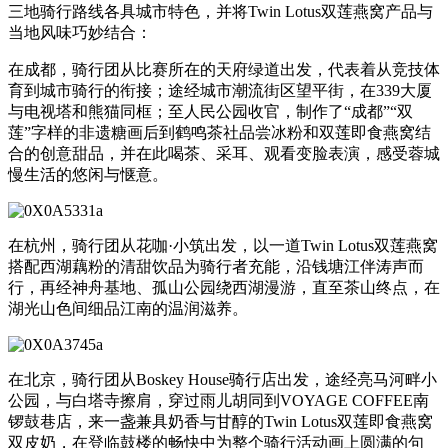
三地骑行路线各具城市特色，并将Twin Lotus双莲燕窝产品与
当地风味巧妙结合：
在成都，骑行团从比赛所在的天府绿道出发，代表着从竞技体
育到城市骑行的衔接；途经城市潮流街区望平街，在339大厦
与电视塔和熊猫同框；至人民公园收官，制作了“成都”“双
莲”字样的非遗糖画后到鹤鸣茶社品尝冰粉和双莲即食燕窝结
合的创意甜品，并在此喝茶、采耳、观看变脸表演，感受蓉城
慢生活的悠闲与惬意。
在杭州，骑行团从花咖·小筑出发，以一道Twin Lotus双莲燕窝
搭配西湖藕粉的清甜饮品为骑行者充能，沿钱塘江伴涛声而
行，再经神舟基地、孤山公园绕西湖漫游，直至茶山终点，在
湖光山色间细品江南的温润滋养。
在北京，骑行团从Boskey House骑行店出发，途经亮马河畔小
公园，与白塔寺擦肩，穿过雨儿胡同到VOYAGE COFFEE南
锣鼓巷店，来一盏兼具奶香与甘醇的Twin Lotus双莲即食燕窝
双皮奶，在登临鼓楼的畅快中为整个骑行活动画上圆满的句