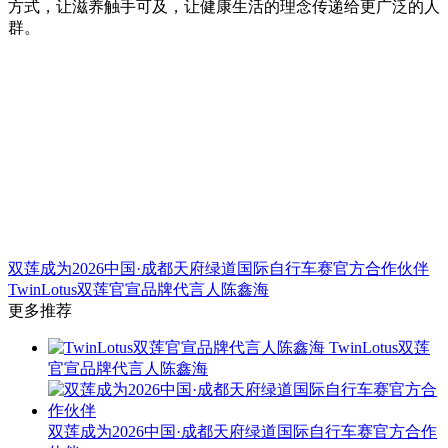
方式，让滋养触手可及，让健康生活的理念传递给更广泛的人
群。
双莲成为2026中国·成都天府绿道国际自行车赛官方合作伙伴
TwinLotus双莲官宣品牌代言人陈鑫海
更多推荐
TwinLotus双莲
官宣品牌代言人陈鑫海
双莲成为2026中国·成都天府绿道国际自行车赛官方合作