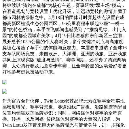
将继续以“骑跑在成都”为核心主题，赛事延续“双主场”模式，
在赛道规划与竞技设置上优化升级，让运动竞技的激情奔腾于
都市园林的绿脉之中。4月18日的团体计时赛起终点设置在成
都高新区桂溪生态公园西区，96公里赛程串联起78座“一桥一
景”的特色桥涵，车手在飞驰间也感受到了“推窗见绿、出门入
园”的成都公园城市美学；4月19日比赛移师东部新区三岔湖，
展开总长105.5公里的个人赛对决，多个关键冲刺点与高难度
爬坡点考验了车手们的体能与意志力。本届赛事邀请了全球16
支车队同场竞技，来自欧洲、大洋洲、亚洲的劲旅、亚洲劲旅
共同上演现实版“速度与激情”。赛事同期，还举办了骑跑两项
赛、大众骑行赛及儿童滑步车赛，让全年龄层的运动爱好者更
好地参与进竞技活动中来。
作为官方合作伙伴，Twin Lotus双莲品牌元素在赛事全程实现
高密度曝光。赛事背景板、赛道沿线广告板、沿路道旗等醒目
位置均铺满双莲品牌标识；同时，网络媒体对赛事的全程直
播、转播，以及网媒+传统媒体对赛事的大量深入报道，为
Twin Lotus双莲带来巨大的品牌曝光与流量关注，进一步强化