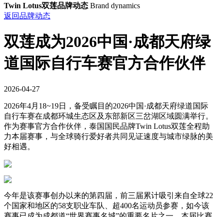
Twin Lotus双莲品牌动态
Brand dynamics
返回品牌动态
双莲成为2026中国·成都天府绿
道国际自行车赛官方合作伙伴
2026-04-27
2026年4月18~19日，备受瞩目的2026中国·成都天府绿道国际
自行车赛在成都环城生态区及东部新区三岔湖区域圆满举行。
作为赛事官方合作伙伴，泰国国民品牌Twin Lotus双莲全程助
力本届赛事，与全球骑行爱好者共同见证速度与城市绿脉的美
好相遇。
今年是该赛事创办以来的第四届，前三届累计吸引来自全球22
个国家和地区的58支职业车队、超400名运动员参赛，如今该
赛事已成为成都道“世界赛事名城”的重要名片之一。本届比赛