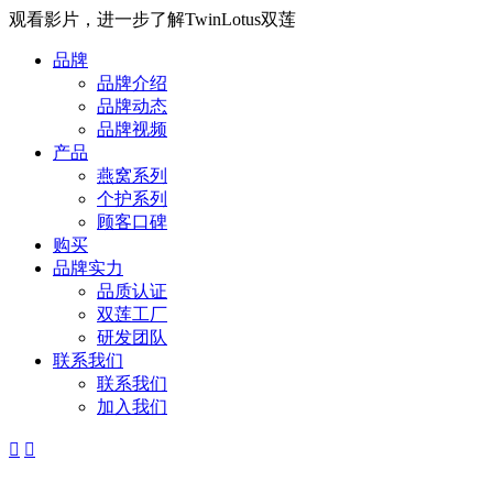
观看影片，进一步了解TwinLotus双莲
品牌
品牌介绍
品牌动态
品牌视频
产品
燕窝系列
个护系列
顾客口碑
购买
品牌实力
品质认证
双莲工厂
研发团队
联系我们
联系我们
加入我们

