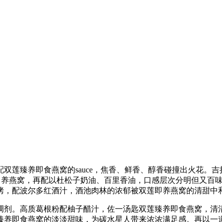
双莲臻养即食燕窝的sauce，焦香、鲜香、醇香碰撞出火花。
即养燕窝，再配以杜松子奶油、百里香油，口感层次分明但又百味杂
烤，配波尔多红酒汁，酒池肉林的浓郁被双莲即养燕窝的清甜中
调剂。高质葛根粉配柚子醋汁，佐一汤匙双莲臻养即食燕窝，清
养即食燕窝的淡淡甜味，为碳水星人带来浓浓满足感。再以一道双莲