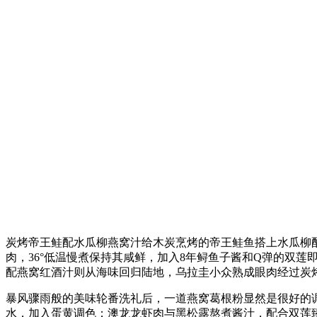
炭烤帝王鲑配水瓜柳燕窝汁给木炭烹烤的帝王鲑鱼搭上水瓜柳配
肉，36°低温慢煮保持其咸鲜，加入8年鲟鱼子酱和Q弹的双莲
配燕窝红酒汁则从海味回归陆地，乌拉圭小众熟成眼肉经过炭
暴风骤雨般的美味轮番洗礼后，一道燕窝葛根粉显然是很好的
水，加入蛋黄调色；澳龙龙虾肉与黑松露熬煮酱汁，配合双莲臻