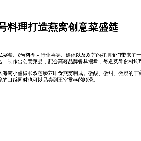
号料理打造燕窝创意菜盛筵
享有美誉的私宴餐厅8号料理为行业嘉宾、媒体以及双莲的好朋友们带
合，制作出创意菜品，配合高奢品牌餐具摆盘，每道菜肴食材均可
入海南小甜椒和双莲臻养即食燕窝制成。微酸、微甜、微咸的丰
脆的口感同时也可以品尝到王室贡燕的顺滑。