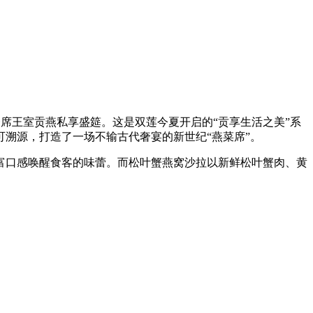
来了一席王室贡燕私享盛筵。这是双莲今夏开启的“贡享生活之美”系
溯源，打造了一场不输古代奢宴的新世纪“燕菜席”。
富口感唤醒食客的味蕾。而松叶蟹燕窝沙拉以新鲜松叶蟹肉、黄