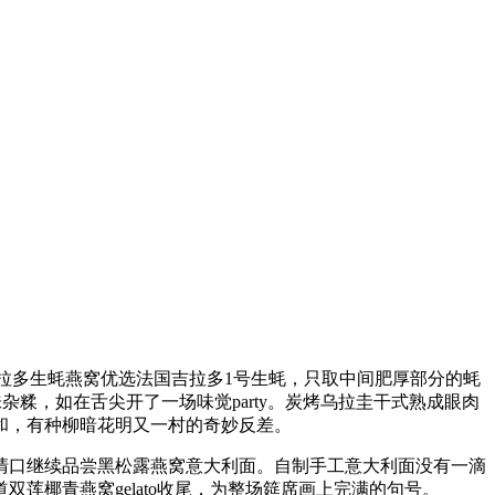
吉拉多生蚝燕窝优选法国吉拉多1号生蚝，只取中间肥厚部分的蚝
糅，如在舌尖开了一场味觉party。炭烤乌拉圭干式熟成眼肉
和，有种柳暗花明又一村的奇妙反差。
清口继续品尝黑松露燕窝意大利面。自制手工意大利面没有一滴
椰青燕窝gelato收尾，为整场筵席画上完满的句号。