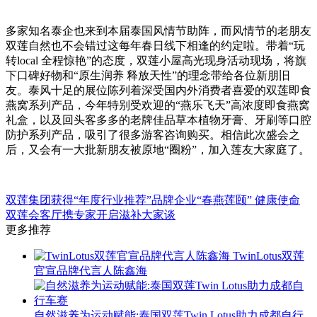
多家知名泰企也来到本届泰国风情节助阵，而风情节的老朋友
双莲自然也不会错过这每年春日线下相逢的约定啦。带着“玩
转local 全程惊艳”的态度，双莲小屋高光现身活动现场，将旗
下口碑好物和“原生润养 释放天性”的理念带给各位新朋旧
友。泰风十足的展位陈列着深受国内外消费者喜爱的双莲即食
燕窝系列产品，今年特别受欢迎的“燕乐飞天”高浓度即食燕窝
礼盒，以及回头客多多的老牌佳品草本植物牙膏、牙刷等口腔
防护系列产品，吸引了很多游客咨询购买。相信此次盛会之
后，又会有一大批新朋友被原地“圈粉”，加入莲友大家庭了。
双莲集团获得“年度行业推荐”品牌企业
“春燕莲颐” 健康使命
双莲会客厅携专家开启滋补大家谈
更多推荐
TwinLotus双莲
官宣品牌代言人陈鑫海
自然滋养为运动赋能:泰国双莲Twin Lotus助力成都自行