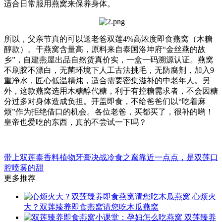
适合日常服用燕窝来保养身体。
所以，父亲节真的可以送老爸双莲4%高浓度即食燕窝（木糖
醇款）。干燕窝含量高，原料来自泰国洛坤府“金丝燕的故
乡”，自建燕屋出品自然货真价实，一盒一码溯源认证。燕窝
不刷胶不漂白，无菌环境下人工古法挑毛，无防腐剂，加入9
重净水，匠心低温精炖，适合需要密集滋补的中老年人。另
外，这款燕窝选用木糖醇代糖，利于有控糖需求者，不会因糖
分过多对身体造成负担。开盖即食，不给爸爸们以“吃着麻
烦”作为拒绝借口的机会。各位老爸，买都买了，很补的哟！
皇帝也爱吃的东西，真的不尝试一下吗？
带上双莲泰香料植物牙膏决战冷食之巅
靠近一点点，是双莲口
腔喷雾的甜
更多推荐
心烦火
大？双莲臻养即食燕窝请您吃木瓜燕窝
双莲臻养