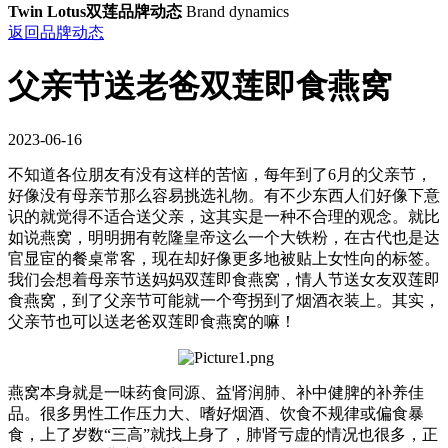
Twin Lotus双莲品牌动态
Brand dynamics
返回品牌动态
父亲节送老爸双莲即食燕窝
2023-06-16
不知道各位朋友有没有这样的苦恼，每年到了6月的父亲节，
好像没有母亲节那么容易挑选礼物。有不少东西人们好像下意
识的就觉得不适合送父亲，这其实是一种不合理的观念。就比
如说燕窝，明明拥有乾隆皇帝这么一个大铁粉，在古代也是达
官显宦的餐桌常客，现在却好像更多地被贴上女性向的标签。
我们会想着母亲节送妈妈双莲即食燕窝，情人节送女友双莲即
食燕窝，到了父亲节可能就一个弯拐到了烟酒衣装上。其实，
父亲节也可以送老爸双莲即食燕窝的嘛！
燕窝本身就是一味药食同源、益肾润肺、补中健脾的补养佳
品。很多男性工作压力大、嗜好烟酒、饮食不规律或偏食暴
食，上了岁数“三高”就找上身了，肺肾亏虚的情况也很多，正