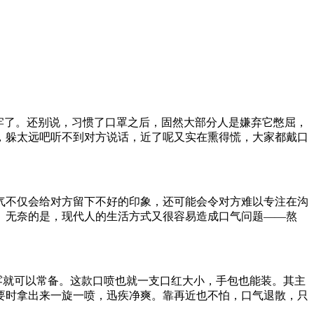
牢了。还别说，习惯了口罩之后，固然大部分人是嫌弃它憋屈，
，躲太远吧听不到对方说话，近了呢又实在熏得慌，大家都戴口
气不仅会给对方留下不好的印象，还可能会令对方难以专注在沟
。无奈的是，现代人的生活方式又很容易造成口气问题——熬
。
雾就可以常备。这款口喷也就一支口红大小，手包也能装。其主
要时拿出来一旋一喷，迅疾净爽。靠再近也不怕，口气退散，只