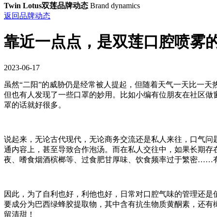
Twin Lotus双莲品牌动态
Brand dynamics
返回品牌动态
靠近一点点，是双莲口腔喷雾
2023-06-17
虽然“二阳”的威胁仍是经常被人提起，但随着天气一天比一
但也有人发现了一些口罩的妙用。比如小编有位朋友在社区做
罩的话就好很多。
说起来，无论古代现代，无论商务交流还是私人来往，口气问
通内容上，甚至导致合作泡汤。而在私人交往中，如果长期存
夜、嗜食烟酒槟榔等、过食肥甘厚味、饮食频率过于繁密……
因此，为了自利也好，利他也好，日常对口腔气味的管理还是
要成分为巴西绿蜂胶提取物，其中含有抗生物质黄酮素，还有
留清甜！