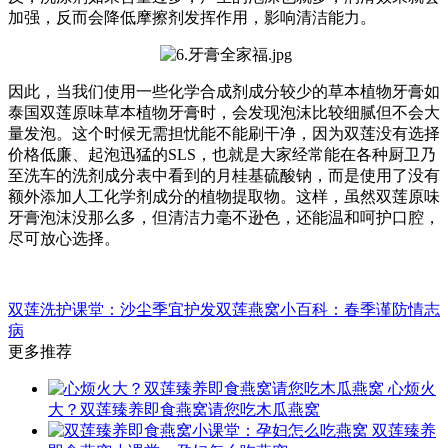
加强，反而会降低摩擦剂发挥作用，影响清洁能力。
因此，当我们使用一些化学合成剂成分较少的草本植物牙膏如
泰国双莲原味草本植物牙膏时，会发现泡沫比较细腻但不会大
量发泡。这个时候无需担忧能不能刷干净，因为双莲没有选择
价格低廉、起泡迅猛的SLS，也就是大家经常能在各种厨卫乃
至洗车的洗剂成分表中看到的月桂基硫酸钠，而是使用了没有
额外添加人工化学剂成分的植物提取物。这样，虽然双莲原味
牙膏泡沫没那么多，但清洁力毫不逊色，还能温和呵护口腔，
尽可放心选择。
双莲洗护课堂：沙尘季宜护发
双莲燕窝小百科：春季谨防情志
病
更多推荐
心烦火
大？双莲臻养即食燕窝请您吃木瓜燕窝
双莲臻养