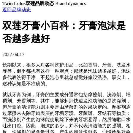
Twin Lotus双莲品牌动态
Brand dynamics
返回品牌动态
双莲牙膏小百科：牙膏泡沫是
否越多越好
2022-04-17
长期以来，很多人对各种洗护用品，比如香皂、牙膏、洗发水
等等，似乎都抱有这样一种观点：那就是泡沫越多越好，泡沫
多代表洗得干净，不起泡心里就总感觉好像没洗净。事实上，
这种认知是不准确的。
就以牙膏为例，牙膏的主要成分通常包括摩擦剂、洗涤剂、增
稠剂、芳香剂等。其中，能够起到快速发泡功能的是洗涤剂，
但牙膏的清洁能力则主要是由摩擦剂的效果决定的。摩擦剂通
过摩擦来去除牙齿表层的牙垢牙渍、牙菌斑、牙结石等物质；
而洗涤剂产生的泡沫能使刷除下来的牙垢悬浮，然后随嗽口水
吐出口腔。因此，泡沫的多少，并不代表清洁能力的强弱。相
反，洗涤剂如果含量过多，产生的泡沫也就多，润滑效果就会