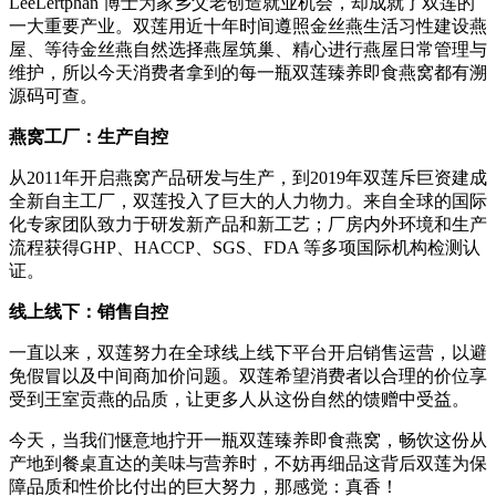
LeeLertphan 博士为家乡父老创造就业机会，却成就了双莲的
一大重要产业。双莲用近十年时间遵照金丝燕生活习性建设燕
屋、等待金丝燕自然选择燕屋筑巢、精心进行燕屋日常管理与
维护，所以今天消费者拿到的每一瓶双莲臻养即食燕窝都有溯
源码可查。
燕窝工厂：生产自控
从2011年开启燕窝产品研发与生产，到2019年双莲斥巨资建成
全新自主工厂，双莲投入了巨大的人力物力。来自全球的国际
化专家团队致力于研发新产品和新工艺；厂房内外环境和生产
流程获得GHP、HACCP、SGS、FDA 等多项国际机构检测认
证。
线上线下：销售自控
一直以来，双莲努力在全球线上线下平台开启销售运营，以避
免假冒以及中间商加价问题。双莲希望消费者以合理的价位享
受到王室贡燕的品质，让更多人从这份自然的馈赠中受益。
今天，当我们惬意地拧开一瓶双莲臻养即食燕窝，畅饮这份从
产地到餐桌直达的美味与营养时，不妨再细品这背后双莲为保
障品质和性价比付出的巨大努力，那感觉：真香！