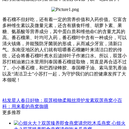
番石榴不但好吃，还有着一定的营养价值和入药价值。它富含
多种维生素以及微量元素，还含有膳食纤维、胡萝卜素、果
糖、氨基酸等营养成分，其中蛋白质和维他命C的含量尤其的
高。番石榴果、叶均可入药，番石榴叶中含有一种成分，可以
清火镇痛，并能预防牙菌斑的形成，从而减少牙宣，清新口
气。东南亚地区的人们就有咀嚼番石榴嫩叶来清洁口腔的传
统，还会将番石榴叶煮水后滤掉叶子作漱口水。所以，双莲小
苏打精油漱口水里用到泰国番石榴提取物，简直是再合适不过
了。小小番石榴，和巴西绿蜂胶、泰国椰子油、索马里乳香油
以及“清洁卫士”小苏打一起，为守护我们的口腔健康发挥了大
本领呢！
枯发星人春日好物：双莲植物柔顺丝滑护发素
双莲燕窝小百
科：用来看的燕窝御膳
更多推荐
心烦火