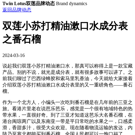
Twin Lotus双莲品牌动态
Brand dynamics
返回品牌动态
双莲小苏打精油漱口水成分表
之番石榴
2024-03-16
说起我们双莲小苏打精油漱口水，那真可以称得上是一款宝藏
产品。别的不说，就光是成分表，就有很多故事可以讲了。之
前我们聊过了巴西绿蜂胶和索马里乳香油，今天就给大家接着
介绍双莲小苏打精油漱口水成分表里的又一重磅角色——番石
榴。
作为一个北方人，小编头一次吃到番石榴是在几年前的三亚之
旅。看港片里老在说芭乐芭乐，感觉是一个很有地域特色的热
带水果，一直很好奇。到了三亚才知道这芭乐大名番石榴，在
港台闽琼两广以及东南亚一带是平日常吃的水果之一，口感柔
滑，香甜多汁，很受大众欢迎。现在随着物流运输的发达，内
陆乃至塞北都能买到番石榴，全国人民都可以一饱口福了。