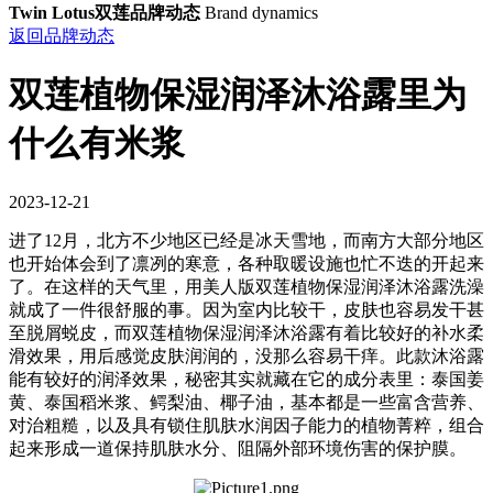
Twin Lotus双莲品牌动态
Brand dynamics
返回品牌动态
双莲植物保湿润泽沐浴露里为
什么有米浆
2023-12-21
进了12月，北方不少地区已经是冰天雪地，而南方大部分地区
也开始体会到了凛冽的寒意，各种取暖设施也忙不迭的开起来
了。在这样的天气里，用美人版双莲植物保湿润泽沐浴露洗澡
就成了一件很舒服的事。因为室内比较干，皮肤也容易发干甚
至脱屑蜕皮，而双莲植物保湿润泽沐浴露有着比较好的补水柔
滑效果，用后感觉皮肤润润的，没那么容易干痒。此款沐浴露
能有较好的润泽效果，秘密其实就藏在它的成分表里：泰国姜
黄、泰国稻米浆、鳄梨油、椰子油，基本都是一些富含营养、
对治粗糙，以及具有锁住肌肤水润因子能力的植物菁粹，组合
起来形成一道保持肌肤水分、阻隔外部环境伤害的保护膜。