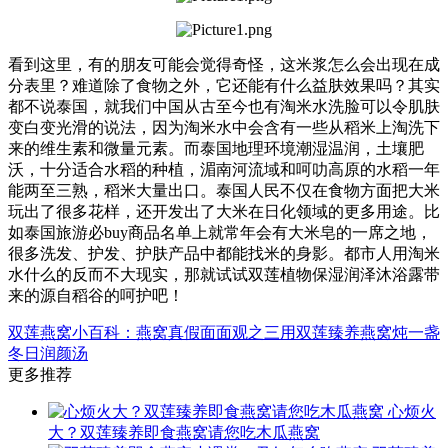
看到这里，有的朋友可能会觉得奇怪，这米浆怎么会出现在成
分表里？难道除了食物之外，它还能有什么益肤效果吗？其实
都不说泰国，就我们中国从古至今也有淘米水洗脸可以令肌肤
变白变光滑的说法，因为淘米水中会含有一些从稻米上淘洗下
来的维生素和微量元素。而泰国地理环境潮湿温润，土壤肥
沃，十分适合水稻的种植，湄南河流域和呵叻高原的水稻一年
能两至三熟，稻米大量出口。泰国人民不仅在食物方面把大米
玩出了很多花样，还开发出了大米在日化领域的更多用途。比
如泰国旅游必buy商品名单上就常年会有大米皂的一席之地，
很多洗发、护发、护肤产品中都能找米的身影。都市人用淘米
水什么的反而不大现实，那就试试双莲植物保湿润泽沐浴露带
来的源自稻谷的呵护吧！
双莲燕窝小百科：燕窝真假面面观之三
用双莲臻养燕窝炖一盏
冬日润颜汤
更多推荐
心烦火
大？双莲臻养即食燕窝请您吃木瓜燕窝