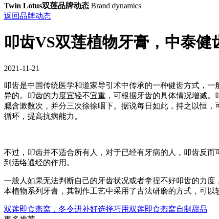
Twin Lotus双莲品牌动态
Brand dynamics
返回品牌动态
叩齿VS双莲植物牙膏，中泰健
2021-11-21
叩齿是中国传统医学和道家导引术中传承的一种健齿方式，一般
异的。叩齿的力度宜轻不宜重，可根据牙齿的具体情况增减。叩
腮含漱数次，并分三次徐徐咽下。据说每日如此，持之以恒，
循环，提高抗病能力。
不过，叩齿并不适合所有人，对于已经有牙病的人，叩齿反而
到活络通经的作用。
一般人如果无法判断自己的牙齿状况或者拿捏不好叩齿的力度
本植物系列牙膏，其制作工艺中采用了古法研磨的方式，可以
双莲即食燕窝，冬令进补好选择
巧用双莲即食燕窝自制甜品