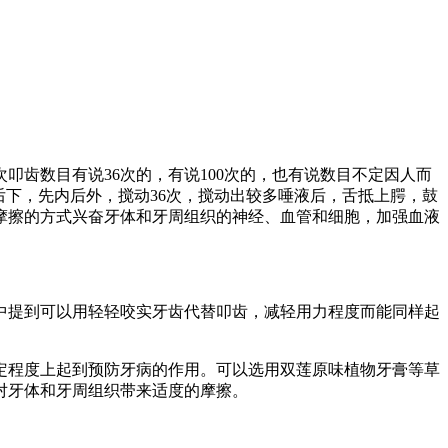
齿数目有说36次的，有说100次的，也有说数目不定因人而
后下，先内后外，搅动36次，搅动出较多唾液后，舌抵上腭，鼓
摩擦的方式兴奋牙体和牙周组织的神经、血管和细胞，加强血液
中提到可以用轻轻咬实牙齿代替叩齿，减轻用力程度而能同样起
定程度上起到预防牙病的作用。可以选用双莲原味植物牙膏等草
对牙体和牙周组织带来适度的摩擦。