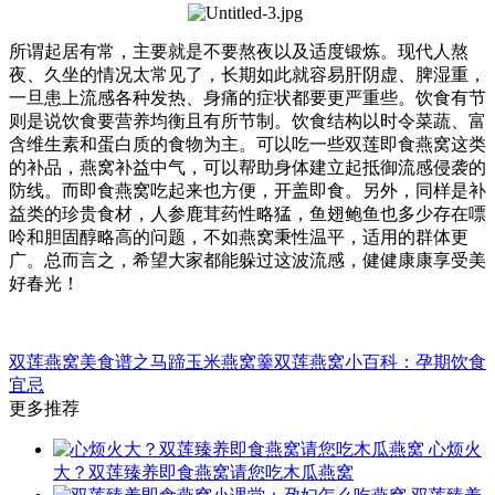
所谓起居有常，主要就是不要熬夜以及适度锻炼。现代人熬
夜、久坐的情况太常见了，长期如此就容易肝阴虚、脾湿重，
一旦患上流感各种发热、身痛的症状都要更严重些。饮食有节
则是说饮食要营养均衡且有所节制。饮食结构以时令菜蔬、富
含维生素和蛋白质的食物为主。可以吃一些双莲即食燕窝这类
的补品，燕窝补益中气，可以帮助身体建立起抵御流感侵袭的
防线。而即食燕窝吃起来也方便，开盖即食。另外，同样是补
益类的珍贵食材，人参鹿茸药性略猛，鱼翅鲍鱼也多少存在嘌
呤和胆固醇略高的问题，不如燕窝秉性温平，适用的群体更
广。总而言之，希望大家都能躲过这波流感，健健康康享受美
好春光！
双莲燕窝美食谱之马蹄玉米燕窝羹
双莲燕窝小百科：孕期饮食
宜忌
更多推荐
心烦火
大？双莲臻养即食燕窝请您吃木瓜燕窝