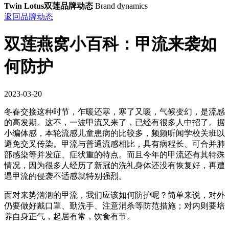
Twin Lotus双莲品牌动态
Brand dynamics
返回品牌动态
双莲燕窝小百科：甲流来袭如
何防护
2023-03-20
冬春交接这种时节，乍暖还寒，寒了又暖，气候变幻，是流感
的高发期。这不，一波甲流又来了，已经有很多人中招了。据
小编体感，本轮流感儿童患病的比较多，频频听闻学校关班以
避免交叉传染。甲流与普通流感相比，具有病程长、可合并肺
部感染等并发症、症状重的特点。而且今年的甲流还有其特殊
情况，因为很多人经历了新冠的洗礼身体还没有恢复好，再遭
遇甲流的侵袭不适感就特别强烈。
面对来势汹汹的甲流，我们应该如何防护呢？简单来说，对外
仍要做好戴口罩、勤洗手、注意消杀等防范措施；对内则要培
养自身正气，起居有常，饮食有节。