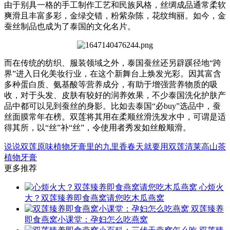
由于别具一格的手工制作工艺和民族风格，丝绸成品通常柔软
爽滑且丰富多彩，金绿交错，粉紫杂陈，花纹绚丽。如今，金
蚕丝制品也成为了泰国的文化名片。
而在传统的纺织、服装领域之外，泰国蚕丝还另辟蹊径地“跨
界”进入日化美妆行业，在这个新舞台上焕发光彩。因其富含
多种蛋白质、氨基酸等营养成分，有助于增强营养物质的吸
收，对于头发、皮肤有较好的润养效果，不少泰国洗化护肤产
品中都可以见到蚕丝的身影。比如去泰国“必buy”选品中，蚕
丝面膜常年在榜。双莲将其用在柔顺丝滑洗发水中，可谓是适
得其所，以“丝”补“丝”，令使用者秀发如丝般顺滑。
说说双莲原味植物牙膏里的九里香
春天就要用双莲清莱高山茶
植物牙膏
更多推荐
心烦火
大？双莲臻养即食燕窝请您吃木瓜燕窝
双莲臻养
即食燕窝小课堂：孕妇怎么吃燕窝