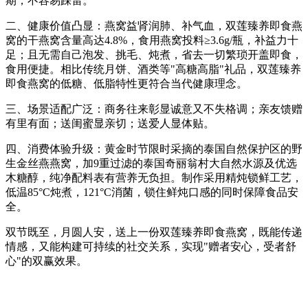
期，不容易踩雷。
二、健康价值凸显：燕窝益肾润肺、补气血，双莲臻养即食燕
窝的干燕窝含量高达4.8%，食用燕窝投料≥3.6g/瓶，补益力十
足；且无需自己泡发、挑毛、炖煮，省去一切繁琐开盖即食，
食用便捷。相比传统月饼、酒类等"高糖高脂"礼品，双莲臻养
即食燕窝的低糖、低脂特性更符合当代健康理念。
三、场景适配广泛：商务往来彰显诚意又不失格调；亲友馈赠
有里有面；送闺蜜显亲切；送爱人显体贴。
四、消费体验升级：黄金时节限时采摘的泰国自然保护区的野
生金丝燕燕窝，加9重过滤的泰国奇丽翁村大自然水源及优选
木糖醇，纯净配料表有营养无负担。制作采用精炖锁鲜工艺，
低温85°C炖煮，121°C消菌，锁住鲜炖口感的同时保障食品安
全。
双节既至，月圆人安，送上一份双莲臻养即食燕窝，既能传递
情感，又能构建可持续的社交关系，实现"赠者安心，受者舒
心"的双赢效果。