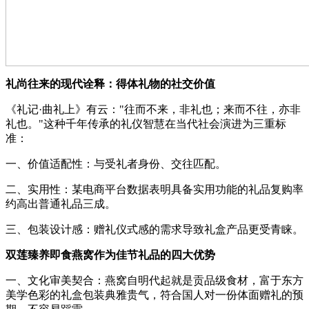
礼尚往来的现代诠释：得体礼物的社交价值
《礼记·曲礼上》有云："往而不来，非礼也；来而不往，亦非
礼也。"这种千年传承的礼仪智慧在当代社会演进为三重标
准：
一、价值适配性：与受礼者身份、交往匹配。
二、实用性：某电商平台数据表明具备实用功能的礼品复购率
约高出普通礼品三成。
三、包装设计感：赠礼仪式感的需求导致礼盒产品更受青睐。
双莲臻养即食燕窝作为佳节礼品的四大优势
一、文化审美契合：燕窝自明代起就是贡品级食材，富于东方
美学色彩的礼盒包装典雅贵气，符合国人对一份体面赠礼的预