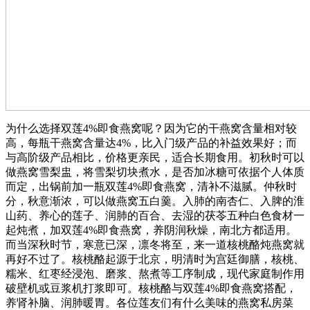
为什么选择双莲4%即食燕窝呢？因为它的干燕窝含量相对较
高，每瓶干燕窝含量达4%，比入门级产品的补益效果好；而
与高阶级产品相比，价格更亲民，适合长期食用。初秋时可以
做燕窝雪梨盅，将雪梨切块煮水，是否加冰糖可依据个人体质
而定，出锅前加一瓶双莲4%即食燕窝，清补不滋腻。仲秋时
分，秋意渐浓，可以做燕窝五白羹。入肺的南杏仁、入脾的淮
山药、养心的莲子、润肺的百合、去湿的茯苓五种白色食材一
起炖煮，加双莲4%即食燕窝，养阴润秋燥，南北方都适用。
而当深秋时节，寒意已深，凛冬将至，来一道核桃酪炖燕窝就
再好不过了。核桃酪起源于北京，明清时为宫廷御膳，核桃、
糯米、红枣经浸泡、磨浆、熬煮等工序制成，现代家庭制作用
破壁机或豆浆机打浆即可。核桃酪与双莲4%即食燕窝搭配，
养肾补脑、润肺暖胃。各位莲友们有什么美味的燕窝私房菜