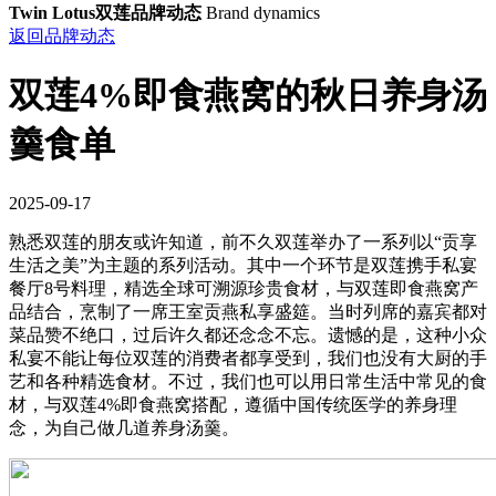
Twin Lotus双莲品牌动态
Brand dynamics
返回品牌动态
双莲4%即食燕窝的秋日养身汤
羹食单
2025-09-17
熟悉双莲的朋友或许知道，前不久双莲举办了一系列以“贡享
生活之美”为主题的系列活动。其中一个环节是双莲携手私宴
餐厅8号料理，精选全球可溯源珍贵食材，与双莲即食燕窝产
品结合，烹制了一席王室贡燕私享盛筵。当时列席的嘉宾都对
菜品赞不绝口，过后许久都还念念不忘。遗憾的是，这种小众
私宴不能让每位双莲的消费者都享受到，我们也没有大厨的手
艺和各种精选食材。不过，我们也可以用日常生活中常见的食
材，与双莲4%即食燕窝搭配，遵循中国传统医学的养身理
念，为自己做几道养身汤羹。