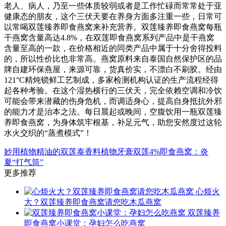
老人、病人，乃至一些体质较弱或者是工作忙碌而常常处于亚
健康态的朋友，这个三伏天要在养身方面多注重一些，日常可
以常喝双莲臻养即食燕窝来补充营养。双莲臻养即食燕窝每瓶
干燕窝含量高达4.8%，在双莲即食燕窝系列产品中是干燕窝
含量至高的一款，在价格相近的同类产品中属于十分舍得投料
的，所以性价比也非常高。燕窝原料来自泰国自然保护区的品
牌自建环保燕屋，来源可靠，货真价实，不漂白不刷胶。经由
121°C精炖锁鲜工艺制成，多家检测机构认证的生产流程经得
起各种考验。在这个湿热横行的三伏天，完全依赖空调和冷饮
可能会带来潜藏的伤身危机，而调适身心，提高自身抵抗外邪
的能力才是治本之法。每日晨起或晚间，空腹饮用一瓶双莲臻
养即食燕窝，为身体筑牢根基，补足元气，助您安然度过这轮
水火交织的“蒸煮模式”！
妙用植物精油的双莲泰香料植物牙膏
双莲4%即食燕窝：炎
夏“打气筒”
更多推荐
心烦火
大？双莲臻养即食燕窝请您吃木瓜燕窝
双莲臻养
即食燕窝小课堂：孕妇怎么吃燕窝