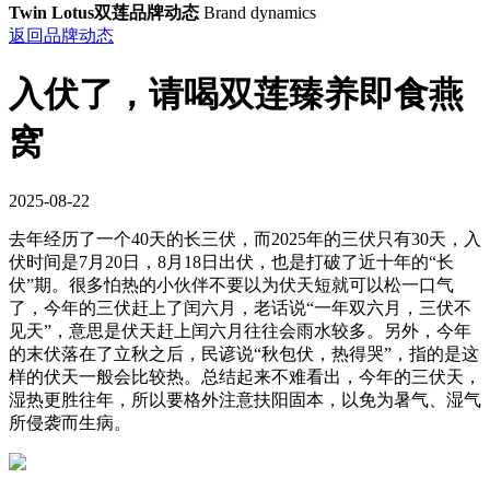
Twin Lotus双莲品牌动态
Brand dynamics
返回品牌动态
入伏了，请喝双莲臻养即食燕
窝
2025-08-22
去年经历了一个40天的长三伏，而2025年的三伏只有30天，入
伏时间是7月20日，8月18日出伏，也是打破了近十年的“长
伏”期。很多怕热的小伙伴不要以为伏天短就可以松一口气
了，今年的三伏赶上了闰六月，老话说“一年双六月，三伏不
见天”，意思是伏天赶上闰六月往往会雨水较多。另外，今年
的末伏落在了立秋之后，民谚说“秋包伏，热得哭”，指的是这
样的伏天一般会比较热。总结起来不难看出，今年的三伏天，
湿热更胜往年，所以要格外注意扶阳固本，以免为暑气、湿气
所侵袭而生病。