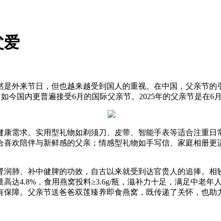
父爱
是外来节日，但也越来越受到国人的重视。在中国，父亲节的引入稍
，如今国内更普遍接受6月的国际父亲节。2025年的父亲节是在
健康需求。实用型礼物如剃须刀、皮带、智能手表等适合注重日
合喜欢陪伴与新鲜感的父亲；情感型礼物如手写信、家庭相册更
肾润肺、补中健脾的功效，自古以来就受到达官贵人的追捧。相
达4.8%，食用燕窝投料≥3.6g/瓶，滋补力十足，满足中老
有保障。父亲节送爸爸双莲臻养即食燕窝，既传递了关怀，也助