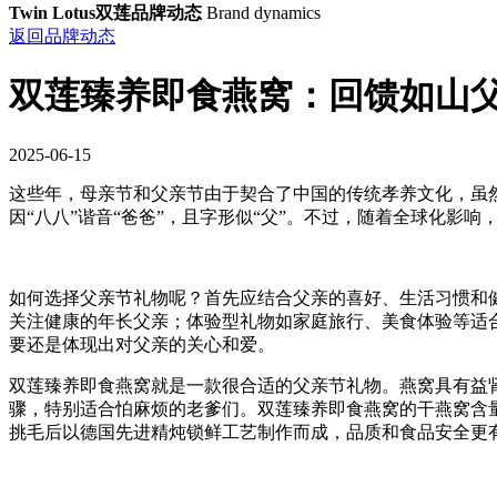
Twin Lotus双莲品牌动态
Brand dynamics
返回品牌动态
双莲臻养即食燕窝：回馈如山
2025-06-15
这些年，母亲节和父亲节由于契合了中国的传统孝养文化，虽然
因“八八”谐音“爸爸”，且字形似“父”。不过，随着全球化影响
如何选择父亲节礼物呢？首先应结合父亲的喜好、生活习惯和
关注健康的年长父亲；体验型礼物如家庭旅行、美食体验等适
要还是体现出对父亲的关心和爱。
双莲臻养即食燕窝就是一款很合适的父亲节礼物。燕窝具有益
骤，特别适合怕麻烦的老爹们。双莲臻养即食燕窝的干燕窝含量高
挑毛后以德国先进精炖锁鲜工艺制作而成，品质和食品安全更