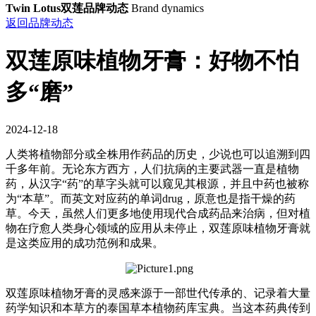
Twin Lotus双莲品牌动态
Brand dynamics
返回品牌动态
双莲原味植物牙膏：好物不怕
多“磨”
2024-12-18
人类将植物部分或全株用作药品的历史，少说也可以追溯到四
千多年前。无论东方西方，人们抗病的主要武器一直是植物
药，从汉字“药”的草字头就可以窥见其根源，并且中药也被称
为“本草”。而英文对应药的单词drug，原意也是指干燥的药
草。今天，虽然人们更多地使用现代合成药品来治病，但对植
物在疗愈人类身心领域的应用从未停止，双莲原味植物牙膏就
是这类应用的成功范例和成果。
双莲原味植物牙膏的灵感来源于一部世代传承的、记录着大量
药学知识和本草方的泰国草本植物药库宝典。当这本药典传到