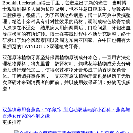
Boonkit Leelertphan博士手里，它迸发出了新的光芒。当时博
士观察到很多人因为长期吸烟，也不注意口腔卫生，导致各种
口腔疾患，很痛苦。为了帮助这些病患，博士从药典中发掘整
理，精选十余种具有针对性效果的药材，调制成棕色软膏给病
人涂抹在不适处，结果病人用药两周后，口腔问题、牙龈出血
等症状真的有所好转。博士在实践过程中不断研究调整，终于
研发出了如今风靡泰国以及周边东南亚国家、在中国也拥有大
量拥趸的TWINLOTUS双莲植物牙膏。
双莲原味植物牙膏坚持保留植物原初成分本色，一直用古法处
理植物原料，将九里香、鹊肾树叶、鳄嘴花等植物成分充分研
磨后进行现代加工，使得双莲植物牙膏形成了药香味深色膏
体。正所谓好事多磨，一支双莲原味植物牙膏也是经历了无数
次磨砺才来到消费者的面前，并以使用效果证明：好物无惧多
磨！
双莲臻养即食燕窝：“冬藏”计划启动
双莲燕窝小百科：燕窝与
香港女作家的不解之缘
更多推荐