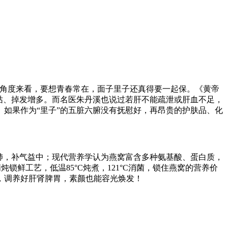
的角度来看，要想青春常在，面子里子还真得要一起保。《黄帝
枯、掉发增多。而名医朱丹溪也说过若肝不能疏泄或肝血不足，
如果作为“里子”的五脏六腑没有抚慰好，再昂贵的护肤品、化
肺，补气益中；现代营养学认为燕窝富含多种氨基酸、蛋白质，
锁鲜工艺，低温85°C炖煮，121°C消菌，锁住燕窝的营养价
，调养好肝肾脾胃，素颜也能容光焕发！