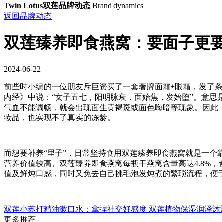
Twin Lotus双莲品牌动态
Brand dynamics
返回品牌动态
双莲臻养即食燕窝：要面子更
2024-06-22
前些时小编的一位朋友斥巨资买了一套奢牌面霜+眼霜，发了条
内经》中说：“女子五七，阳明脉衰，面始焦，发始堕”。意
气血不能调畅，就会出现面生黄褐斑或面色晦暗等现象。因此
妆品，也实现不了真实的冻龄。
而想要补养“里子”，日常坚持食用双莲臻养即食燕窝就是一
营养价值较高。双莲臻养即食燕窝每瓶干燕窝含量高达4.8%，食
值及鲜炖口感，同时又免去自己挑毛泡发炖煮的繁琐流程，便
双莲小苏打精油漱口水：拿捏社交好感度
双莲植物保湿润泽沐浴
更多推荐