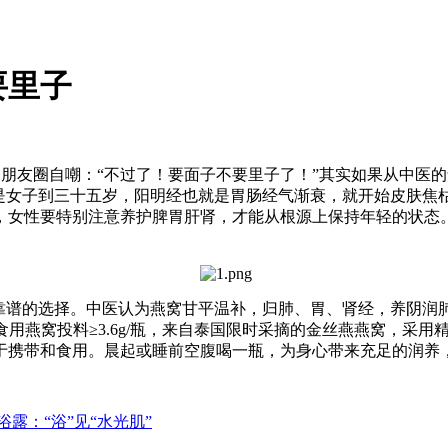
要里子
朋友圈自嘲：“不过了！要面子不要里子了！”其实如果从中医
思是女子到三十五岁，阳明经也就是胃肠经气渐衰，就开始皮肤焦
，女性要特别注意养护脾胃肝肾，才能从根源上保持年轻的状态。
个靠谱的选择。中医认为燕窝甘平温补，归肺、胃、肾经，养阴润
用燕窝投料≥3.6g/瓶，来自泰国限时采摘的金丝燕燕窝，采用精炖
于携带和食用。晨起或睡前空腹喝一瓶，为身心带来充足的润养
露：“浴”见“水光肌”