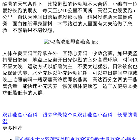
酷暑的天气条件下，比较剧烈的运动就不大合适。小编有一位
爱好长跑的朋友，每天至少10公里不间断，高温天也硬要跑5
公里，自认为晚间日落后跑没那么热，结果没跑两天晕倒路
旁，面白如纸浑身颤抖，幸亏路过的人里面有大夫给做了急
救，不然后果不堪设想。
人体在夏天阳气浮跃在外，宜静心养阳，收敛含藏。如果要坚
持夏日健身，地点上应避开日光炽烈的室外高温环境，时间也
不应太晚，运动方式以舒缓为主，不要太过猛烈。日常饮食也
应保证营养、水分充足以补充运动消耗，可以每日晨间空腹或
晚上临睡前喝一瓶双莲高浓度即食燕窝，高达百分之四的干燕
窝含量，能快速补充营养，恢复肌体健康态，适宜爱健身又要
求低脂低卡的人群。
双莲燕窝小百科：跟梦华录较个真
双莲燕窝小百科：长夏防暑
湿
更多推荐
心烦火