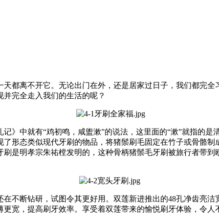
一天都离不开它。无论出门在外，还是居家过日子，我们都完全
现并完全走入我们的生活的呢？
记》中就有“鸡初鸣，咸盥漱”的说法，这里面的“漱”就指的是
现了形态类似现代牙刷的物品，将猪鬃刷毛固定在竹子或骨骼制
刷是明孝宗朱祐樘发明的，这种骨柄猪鬃毛牙刷被旅行者带到欧洲后流
还在不断钻研，试图令其更好用。双莲新进推出的48孔净齿亮洁
薄更宽，提高刷牙效率。享受着双莲带来的愉悦刷牙体验，令人不